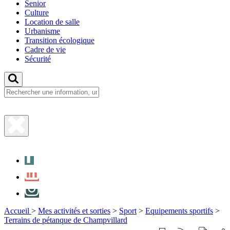
Senior
Culture
Location de salle
Urbanisme
Transition écologique
Cadre de vie
Sécurité
Fermer
la
Facebook
recherche
LinkedIn
Instagram
Accueil
>
Mes activités et sorties
>
Sport
>
Equipements sportifs
>
Terrains de pétanque de Champvillard