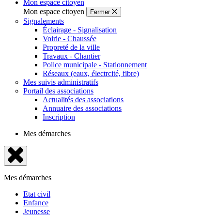
Mon espace citoyen
Mon espace citoyen
Fermer
Signalements
Éclairage - Signalisation
Voirie - Chaussée
Propreté de la ville
Travaux - Chantier
Police municipale - Stationnement
Réseaux (eaux, électrcité, fibre)
Mes suivis administratifs
Portail des associations
Actualités des associations
Annuaire des associations
Inscription
Mes démarches
Fermer
le
Mes démarches
menu
Etat civil
Enfance
Jeunesse