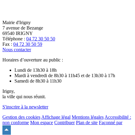
Mairie d'Irigny
7 avenue de Bezange
69540 IRIGNY
Téléphone :
04 72 30 50 50
Fax :
04 72 30 50 59
Nous contacter
Horaires d’ouverture au public :
Lundi de 13h30 à 18h
Mardi à vendredi de 8h30 à 11h45 et de 13h30 à 17h
Samedi de 8h30 à 11h30
Irigny,
la ville qui nous réunit.
S'inscrire à la newsletter
Gestion des cookies
Affichage légal
Mentions légales
Accessibilité :
non conforme
Mon espace
Contribuer
Plan de site
Façonné par
Remonter
en