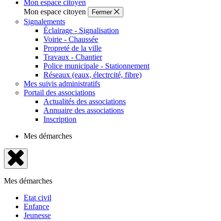
Mon espace citoyen
Mon espace citoyen
Fermer
Signalements
Éclairage - Signalisation
Voirie - Chaussée
Propreté de la ville
Travaux - Chantier
Police municipale - Stationnement
Réseaux (eaux, électrcité, fibre)
Mes suivis administratifs
Portail des associations
Actualités des associations
Annuaire des associations
Inscription
Mes démarches
Fermer
le
Mes démarches
menu
Etat civil
Enfance
Jeunesse