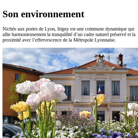
sur
cette
le
les
page
flux
rése
Son environnement
RSS
soci
Nichée aux portes de Lyon, Irigny est une commune dynamique qui
allie harmonieusement la tranquillité d’un cadre naturel préservé et la
proximité avec l’effervescence de la Métropole Lyonnaise.