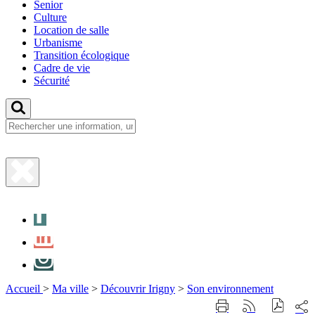
Senior
Culture
Location de salle
Urbanisme
Transition écologique
Cadre de vie
Sécurité
Fermer
la
Facebook
recherche
LinkedIn
Instagram
Accueil
>
Ma ville
>
Découvrir Irigny
>
Son environnement
Part
Imprimer
Générer