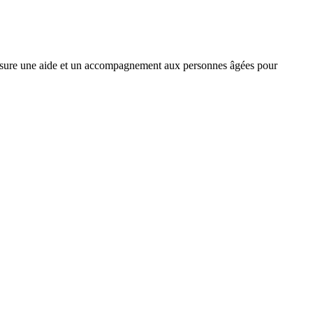
sur
cette
le
les
page
flux
rése
RSS
soci
e assure une aide et un accompagnement aux personnes âgées pour