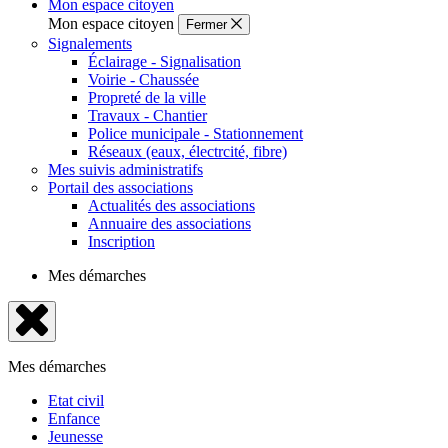
Mon espace citoyen
Mon espace citoyen
Fermer
Signalements
Éclairage - Signalisation
Voirie - Chaussée
Propreté de la ville
Travaux - Chantier
Police municipale - Stationnement
Réseaux (eaux, électrcité, fibre)
Mes suivis administratifs
Portail des associations
Actualités des associations
Annuaire des associations
Inscription
Mes démarches
Fermer
le
Mes démarches
menu
Etat civil
Enfance
Jeunesse