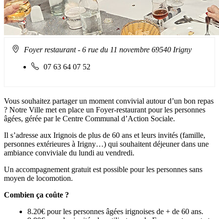
Adresse
Foyer restaurant
- 6 rue du 11 novembre 69540 Irigny
:
Téléphone
07 63 64 07 52
fixe
:
Vous souhaitez partager un moment convivial autour d’un bon repas
? Notre Ville met en place un Foyer-restaurant pour les personnes
âgées, gérée par le Centre Communal d’Action Sociale.
Il s’adresse aux Irignois de plus de 60 ans et leurs invités (famille,
personnes extérieures à Irigny…) qui souhaitent déjeuner dans une
ambiance conviviale du lundi au vendredi.
Un accompagnement gratuit est possible pour les personnes sans
moyen de locomotion.
Combien ça coûte ?
8.20€ pour les personnes âgées irignoises de + de 60 ans.