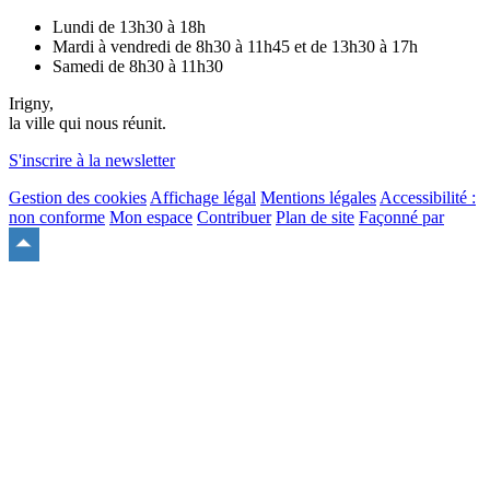
Lundi de 13h30 à 18h
Mardi à vendredi de 8h30 à 11h45 et de 13h30 à 17h
Samedi de 8h30 à 11h30
Irigny,
la ville qui nous réunit.
S'inscrire à la newsletter
Gestion des cookies
Affichage légal
Mentions légales
Accessibilité :
non conforme
Mon espace
Contribuer
Plan de site
Façonné par
Remonter
en
haut
du
site