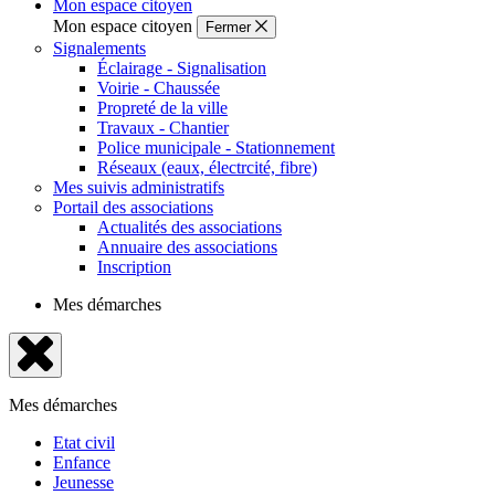
Mon espace citoyen
Mon espace citoyen
Fermer
Signalements
Éclairage - Signalisation
Voirie - Chaussée
Propreté de la ville
Travaux - Chantier
Police municipale - Stationnement
Réseaux (eaux, électrcité, fibre)
Mes suivis administratifs
Portail des associations
Actualités des associations
Annuaire des associations
Inscription
Mes démarches
Fermer
le
Mes démarches
menu
Etat civil
Enfance
Jeunesse