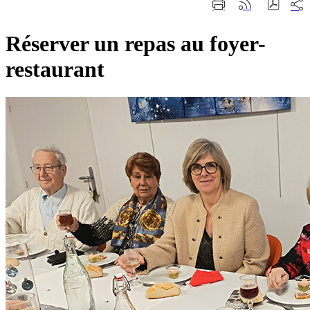
Part
Imprimer
Générer
sur
cette
le
les
page
flux
rése
Réserver un repas au foyer-
RSS
soci
restaurant