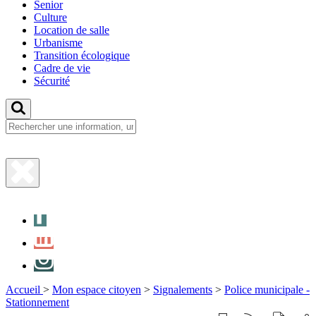
Senior
Culture
Location de salle
Urbanisme
Transition écologique
Cadre de vie
Sécurité
Fermer
la
Facebook
recherche
LinkedIn
Instagram
Accueil
>
Mon espace citoyen
>
Signalements
>
Police municipale -
Stationnement