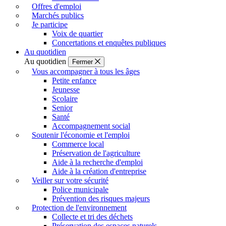
Offres d'emploi
Marchés publics
Je participe
Voix de quartier
Concertations et enquêtes publiques
Au quotidien
Au quotidien
Fermer
Vous accompagner à tous les âges
Petite enfance
Jeunesse
Scolaire
Senior
Santé
Accompagnement social
Soutenir l'économie et l'emploi
Commerce local
Préservation de l'agriculture
Aide à la recherche d'emploi
Aide à la création d'entreprise
Veiller sur votre sécurité
Police municipale
Prévention des risques majeurs
Protection de l'environnement
Collecte et tri des déchets
Préservation des espaces naturels