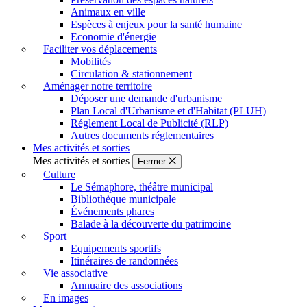
Animaux en ville
Espèces à enjeux pour la santé humaine
Economie d'énergie
Faciliter vos déplacements
Mobilités
Circulation & stationnement
Aménager notre territoire
Déposer une demande d'urbanisme
Plan Local d'Urbanisme et d'Habitat (PLUH)
Réglement Local de Publicité (RLP)
Autres documents réglementaires
Mes activités et sorties
Mes activités et sorties
Fermer
Culture
Le Sémaphore, théâtre municipal
Bibliothèque municipale
Événements phares
Balade à la découverte du patrimoine
Sport
Equipements sportifs
Itinéraires de randonnées
Vie associative
Annuaire des associations
En images