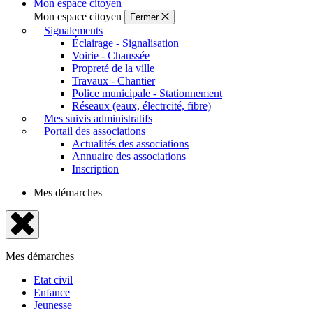
Mon espace citoyen
Mon espace citoyen
Fermer
Signalements
Éclairage - Signalisation
Voirie - Chaussée
Propreté de la ville
Travaux - Chantier
Police municipale - Stationnement
Réseaux (eaux, électrcité, fibre)
Mes suivis administratifs
Portail des associations
Actualités des associations
Annuaire des associations
Inscription
Mes démarches
Fermer
le
Mes démarches
menu
Etat civil
Enfance
Jeunesse