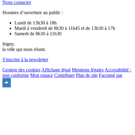
Nous contacter
Horaires d’ouverture au public :
Lundi de 13h30 à 18h
Mardi à vendredi de 8h30 à 11h45 et de 13h30 à 17h
Samedi de 8h30 à 11h30
Irigny,
la ville qui nous réunit.
S'inscrire à la newsletter
Gestion des cookies
Affichage légal
Mentions légales
Accessibilité :
non conforme
Mon espace
Contribuer
Plan de site
Façonné par
Remonter
en
haut
du
site