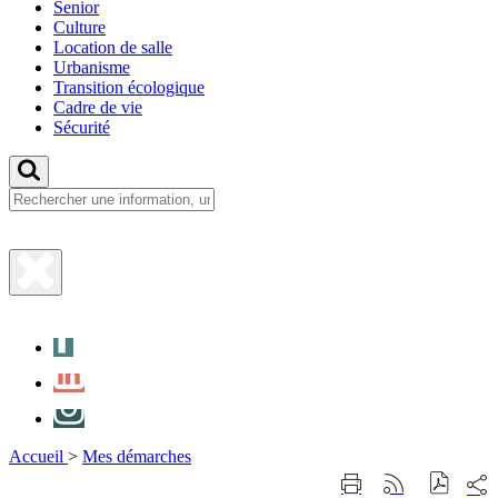
Senior
Culture
Location de salle
Urbanisme
Transition écologique
Cadre de vie
Sécurité
Fermer
la
Facebook
recherche
LinkedIn
Instagram
Accueil
>
Mes démarches
Part
Imprimer
Générer