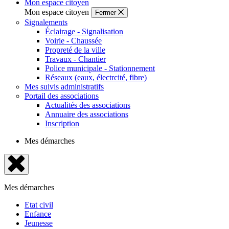
Mon espace citoyen
Mon espace citoyen
Fermer
Signalements
Éclairage - Signalisation
Voirie - Chaussée
Propreté de la ville
Travaux - Chantier
Police municipale - Stationnement
Réseaux (eaux, électrcité, fibre)
Mes suivis administratifs
Portail des associations
Actualités des associations
Annuaire des associations
Inscription
Mes démarches
Fermer
le
Mes démarches
menu
Etat civil
Enfance
Jeunesse