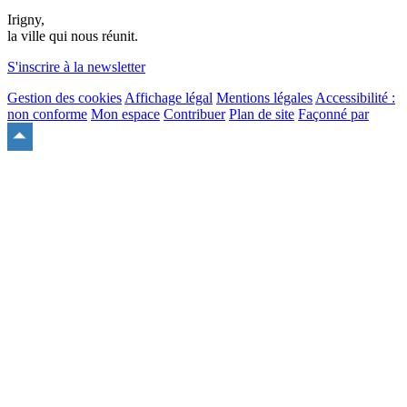
Irigny,
la ville qui nous réunit.
S'inscrire à la newsletter
Gestion des cookies
Affichage légal
Mentions légales
Accessibilité :
non conforme
Mon espace
Contribuer
Plan de site
Façonné par
Remonter
en
haut
du
site