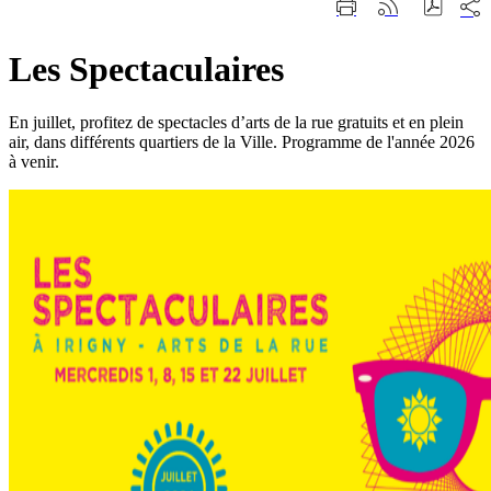
Part
Imprimer
Générer
sur
cette
le
les
page
flux
rése
Les Spectaculaires
RSS
soci
En juillet, profitez de spectacles d’arts de la rue gratuits et en plein
air, dans différents quartiers de la Ville. Programme de l'année 2026
à venir.