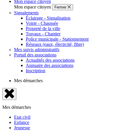
Mon espace citoyen
Mon espace citoyen
Fermer
Signalements
Éclairage - Signalisation
Voirie - Chaussée
Propreté de la ville
Travaux - Chantier
Police municipale - Stationnement
Réseaux (eaux, électrcité, fibre)
Mes suivis administratifs
Portail des associations
Actualités des associations
Annuaire des associations
Inscription
Mes démarches
Fermer
le
Mes démarches
menu
Etat civil
Enfance
Jeunesse