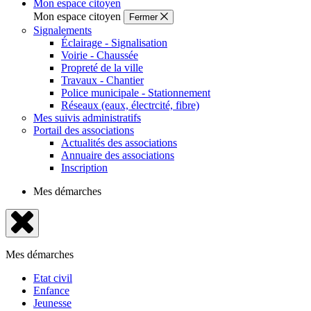
Mon espace citoyen
Mon espace citoyen
Fermer
Signalements
Éclairage - Signalisation
Voirie - Chaussée
Propreté de la ville
Travaux - Chantier
Police municipale - Stationnement
Réseaux (eaux, électrcité, fibre)
Mes suivis administratifs
Portail des associations
Actualités des associations
Annuaire des associations
Inscription
Mes démarches
Fermer
le
Mes démarches
menu
Etat civil
Enfance
Jeunesse