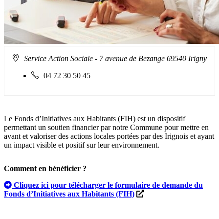
Adresse
Service Action Sociale
- 7 avenue de Bezange 69540 Irigny
Le Dispositif Fonds d’Initiatives aux Habit
:
Téléphone
04 72 30 50 45
fixe
:
Le Fonds d’Initiatives aux Habitants (FIH) est un dispositif
permettant un soutien financier par notre Commune pour mettre en
avant et valoriser des actions locales portées par des Irignois et ayant
un impact visible et positif sur leur environnement.
Comment en bénéficier ?
Cliquez ici pour télécharger le formulaire de demande du
Fonds d’Initiatives aux Habitants (FIH)