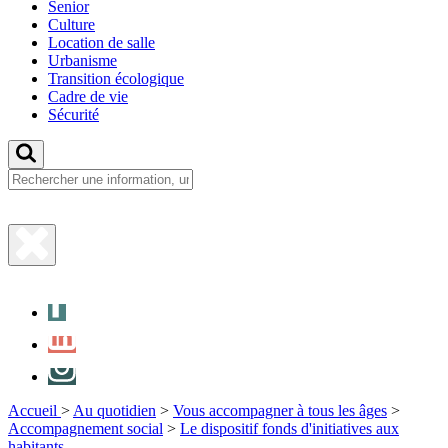
Senior
Culture
Location de salle
Urbanisme
Transition écologique
Cadre de vie
Sécurité
Fermer
la
Facebook
recherche
LinkedIn
Instagram
Accueil
>
Au quotidien
>
Vous accompagner à tous les âges
>
Accompagnement social
>
Le dispositif fonds d'initiatives aux
habitants