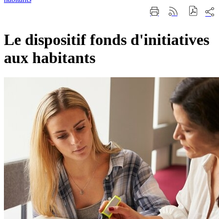
Part
Imprimer
Générer
sur
cette
le
les
page
flux
rése
Le dispositif fonds d'initiatives
RSS
soci
aux habitants