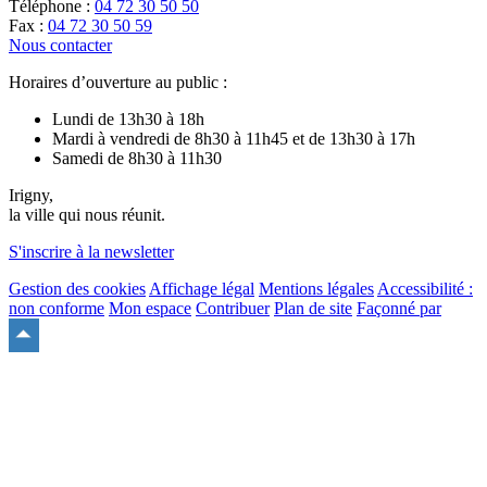
Téléphone :
04 72 30 50 50
Fax :
04 72 30 50 59
Nous contacter
Horaires d’ouverture au public :
Lundi de 13h30 à 18h
Mardi à vendredi de 8h30 à 11h45 et de 13h30 à 17h
Samedi de 8h30 à 11h30
Irigny,
la ville qui nous réunit.
S'inscrire à la newsletter
Gestion des cookies
Affichage légal
Mentions légales
Accessibilité :
non conforme
Mon espace
Contribuer
Plan de site
Façonné par
Remonter
en
haut
du
site