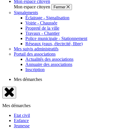
Mon espace citoyen
Mon espace citoyen
Fermer
Signalements
Éclairage - Signalisation
Voirie - Chaussée
Propreté de la ville
Travaux - Chantier
Police municipale - Stationnement
Réseaux (eaux, électrcité, fibre)
Mes suivis administratifs
Portail des associations
Actualités des associations
Annuaire des associations
Inscription
Mes démarches
Fermer
le
Mes démarches
menu
Etat civil
Enfance
Jeunesse