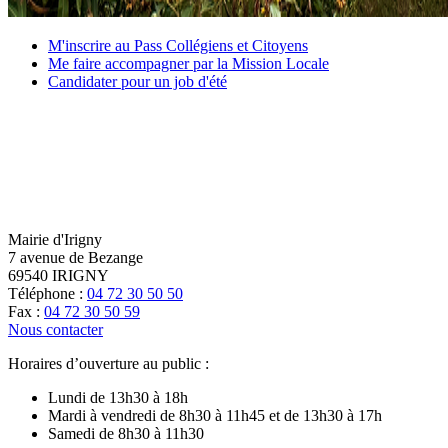
M'inscrire
M'inscrire au Pass Collégiens et Citoyens
au
Me
Me faire accompagner par la Mission Locale
Pass
faire
Candidater
Candidater pour un job d'été
Collégiens
accompagner
pour
et
par
un
Citoyens
la
job
Mission
d'été
Locale
Mairie d'Irigny
7 avenue de Bezange
69540 IRIGNY
Téléphone :
04 72 30 50 50
Fax :
04 72 30 50 59
Nous contacter
Horaires d’ouverture au public :
Lundi de 13h30 à 18h
Mardi à vendredi de 8h30 à 11h45 et de 13h30 à 17h
Samedi de 8h30 à 11h30