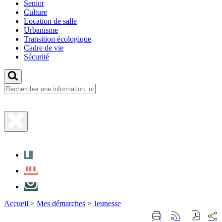
Senior
Culture
Location de salle
Urbanisme
Transition écologique
Cadre de vie
Sécurité
Fermer
la
Facebook
recherche
LinkedIn
Instagram
Accueil
>
Mes démarches
>
Jeunesse
Part
Imprimer
Générer