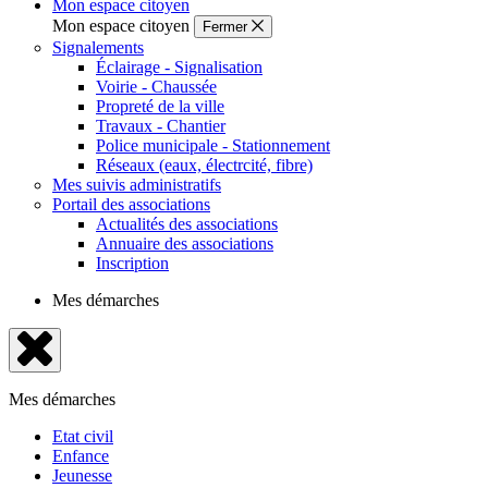
Mon espace citoyen
Mon espace citoyen
Fermer
Signalements
Éclairage - Signalisation
Voirie - Chaussée
Propreté de la ville
Travaux - Chantier
Police municipale - Stationnement
Réseaux (eaux, électrcité, fibre)
Mes suivis administratifs
Portail des associations
Actualités des associations
Annuaire des associations
Inscription
Mes démarches
Fermer
le
Mes démarches
menu
Etat civil
Enfance
Jeunesse