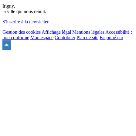
Irigny,
la ville qui nous réunit.
S'inscrire à la newsletter
Gestion des cookies
Affichage légal
Mentions légales
Accessibilité :
non conforme
Mon espace
Contribuer
Plan de site
Façonné par
Remonter
en
haut
du
site