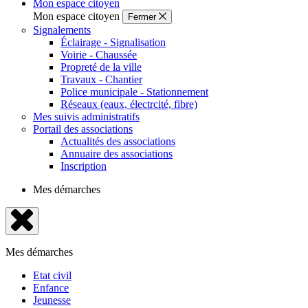
Mon espace citoyen
Mon espace citoyen
Fermer
Signalements
Éclairage - Signalisation
Voirie - Chaussée
Propreté de la ville
Travaux - Chantier
Police municipale - Stationnement
Réseaux (eaux, électrcité, fibre)
Mes suivis administratifs
Portail des associations
Actualités des associations
Annuaire des associations
Inscription
Mes démarches
Fermer
le
Mes démarches
menu
Etat civil
Enfance
Jeunesse