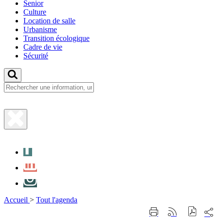
Senior
Culture
Location de salle
Urbanisme
Transition écologique
Cadre de vie
Sécurité
Fermer
la
Facebook
recherche
LinkedIn
Instagram
Accueil
>
Tout l'agenda
Part
Imprimer
Générer