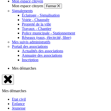
Mon espace citoyen
Mon espace citoyen
Fermer
Signalements
Éclairage - Signalisation
Voirie - Chaussée
Propreté de la ville
Travaux - Chantier
Police municipale - Stationnement
Réseaux (eaux, électrcité, fibre)
Mes suivis administratifs
Portail des associations
Actualités des associations
Annuaire des associations
Inscription
Mes démarches
Fermer
le
Mes démarches
menu
Etat civil
Enfance
Jeunesse