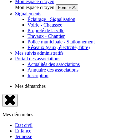
Mon espace citoyen
Mon espace citoyen
Fermer
Signalements
Éclairage - Signalisation
Voirie - Chaussée
Propreté de la ville
Travaux - Chantier
Police municipale - Stationnement
Réseaux (eaux, électrcité, fibre)
Mes suivis administratifs
Portail des associations
Actualités des associations
Annuaire des associations
Inscription
Mes démarches
Fermer
le
Mes démarches
menu
Etat civil
Enfance
Jeunesse