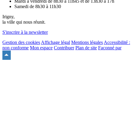
Mardi à vendredi de 8h30 à 11h45 et de 13h30 à 17h
Samedi de 8h30 à 11h30
Irigny,
la ville qui nous réunit.
S'inscrire à la newsletter
Gestion des cookies
Affichage légal
Mentions légales
Accessibilité :
non conforme
Mon espace
Contribuer
Plan de site
Façonné par
Remonter
en
haut
du
site