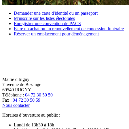
Demander
Demander une carte d'identité ou un passeport
une
M'inscrire
M'inscrire sur les listes électorales
carte
sur
Enregistrer
Enregistrer une convention de PACS
d'identité
les
une
Faire
Faire un achat ou un renouvellement de concession funéraire
ou
listes
convention
un
Réserver
Réserver un emplacement pour déménagement
un
électorales
de
achat
un
passeport
PACS
ou
emplacement
un
pour
renouvellement
déménagement
de
concession
funéraire
Mairie d'Irigny
7 avenue de Bezange
69540 IRIGNY
Téléphone :
04 72 30 50 50
Fax :
04 72 30 50 59
Nous contacter
Horaires d’ouverture au public :
Lundi de 13h30 à 18h