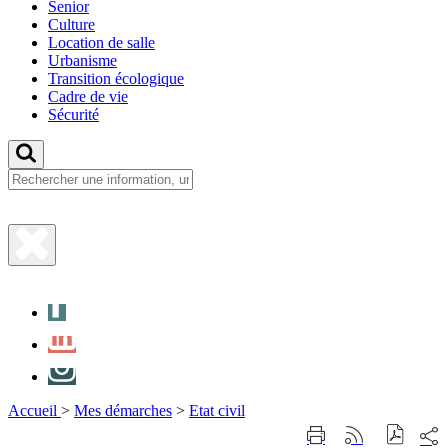
Senior
Culture
Location de salle
Urbanisme
Transition écologique
Cadre de vie
Sécurité
Fermer
la
Facebook
recherche
LinkedIn
Instagram
Accueil
>
Mes démarches
>
Etat civil
Part
Imprimer
Générer