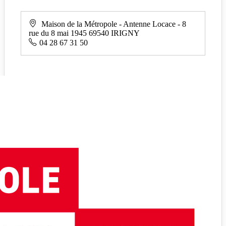
Maison de la Métropole - Antenne Locace - 8
rue du 8 mai 1945 69540 IRIGNY
04 28 67 31 50
La Métropole de Lyon met en œuvre
une politique de solidarité afin
d’accompagner les différents publics en
fonction de leurs besoins :
Les personnes âgées
: La
Métropole de Lyon coordonne les
actions sociales en faveur des
personnes âgées dans le cadre
d'une politique définie par le
conseil métropolitain, en
concertation avec les acteurs du
secteur.
Les personnes handicapées
: Les politiques publiques en