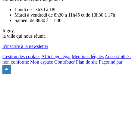
Lundi de 13h30 à 18h
Mardi à vendredi de 8h30 à 11h45 et de 13h30 à 17h
Samedi de 8h30 à 11h30
Irigny,
la ville qui nous réunit.
S'inscrire à la newsletter
Gestion des cookies
Affichage légal
Mentions légales
Accessibilité :
non conforme
Mon espace
Contribuer
Plan de site
Façonné par
Remonter
en
haut
du
site