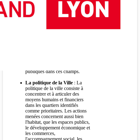
faveur des personnes handicapées
sont une des compétences
essentielles de la Métropole de
Lyon en matière d'action sociale.
La santé et le développement
social
: A la croisée des
compétences médicales et
sociales, la politique Santé et
développement social de la
Métropole coordonne et veille à la
cohérence des politiques
publiques dans ces champs.
La politique de la Ville
: La
politique de la ville consiste à
concentrer et à articuler des
moyens humains et financiers
dans les quartiers identifiés
comme prioritaires. Les actions
menées concernent aussi bien
l'habitat, que les espaces publics,
le développement économique et
les commerces,
l'accompagnement social, les