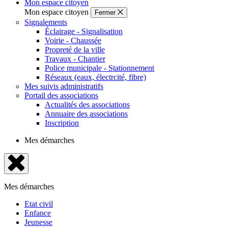
Mon espace citoyen
Mon espace citoyen
Fermer
Signalements
Éclairage - Signalisation
Voirie - Chaussée
Propreté de la ville
Travaux - Chantier
Police municipale - Stationnement
Réseaux (eaux, électrcité, fibre)
Mes suivis administratifs
Portail des associations
Actualités des associations
Annuaire des associations
Inscription
Mes démarches
Fermer
le
Mes démarches
menu
Etat civil
Enfance
Jeunesse