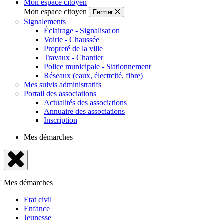
Mon espace citoyen
Mon espace citoyen
Fermer
Signalements
Éclairage - Signalisation
Voirie - Chaussée
Propreté de la ville
Travaux - Chantier
Police municipale - Stationnement
Réseaux (eaux, électrcité, fibre)
Mes suivis administratifs
Portail des associations
Actualités des associations
Annuaire des associations
Inscription
Mes démarches
Fermer
le
Mes démarches
menu
Etat civil
Enfance
Jeunesse