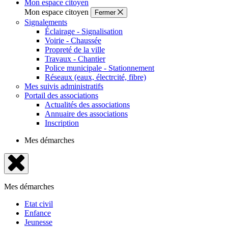
Mon espace citoyen
Mon espace citoyen
Fermer
Signalements
Éclairage - Signalisation
Voirie - Chaussée
Propreté de la ville
Travaux - Chantier
Police municipale - Stationnement
Réseaux (eaux, électrcité, fibre)
Mes suivis administratifs
Portail des associations
Actualités des associations
Annuaire des associations
Inscription
Mes démarches
Fermer
le
Mes démarches
menu
Etat civil
Enfance
Jeunesse