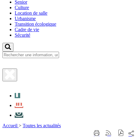
Senior
Culture
Location de salle
Urbanisme
Transition écologique
Cadre de vie
Sécurité
Fermer
la
Facebook
recherche
LinkedIn
Instagram
Accueil
>
Toutes les actualités
Part
Imprimer
Générer