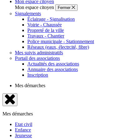
Mon espace citoyen
Mon espace citoyen
Fermer
Signalements
Éclairage - Signalisation
Voirie - Chaussée
Propreté de la ville
Travaux - Chantier
Police municipale - Stationnement
Réseaux (eaux, électrcité, fibre)
Mes suivis administratifs
Portail des associations
Actualités des associations
Annuaire des associations
Inscription
Mes démarches
Fermer
le
Mes démarches
menu
Etat civil
Enfance
Jeunesse