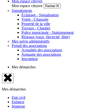
Mon espace citoyen
Mon espace citoyen
Fermer
Signalements
Éclairage - Signalisation
Voirie - Chaussée
Propreté de la ville
Travaux - Chantier
Police municipale - Stationnement
Réseaux (eaux, électrcité, fibre)
Mes suivis administratifs
Portail des associations
Actualités des associations
Annuaire des associations
Inscription
Mes démarches
Fermer
le
Mes démarches
menu
Etat civil
Enfance
Jeunesse