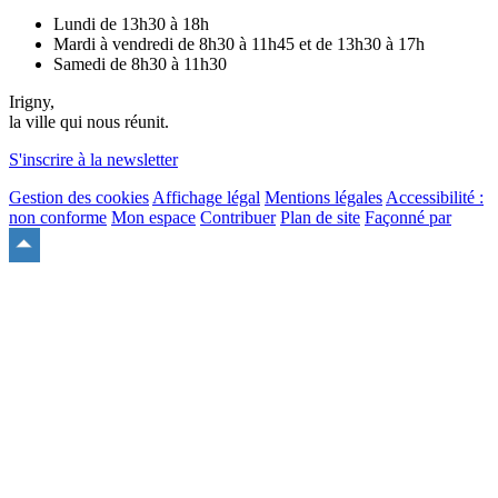
Lundi de 13h30 à 18h
Mardi à vendredi de 8h30 à 11h45 et de 13h30 à 17h
Samedi de 8h30 à 11h30
Irigny,
la ville qui nous réunit.
S'inscrire à la newsletter
Gestion des cookies
Affichage légal
Mentions légales
Accessibilité :
non conforme
Mon espace
Contribuer
Plan de site
Façonné par
Remonter
en
haut
du
site