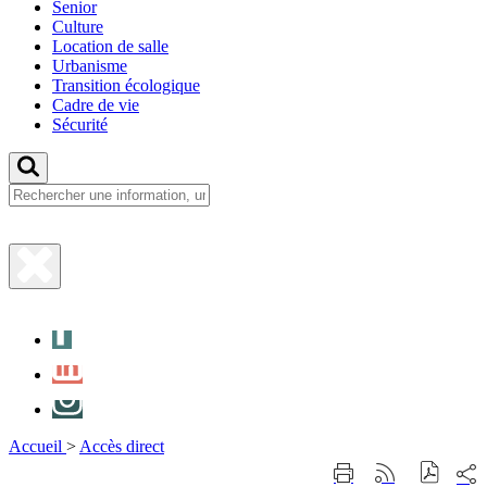
Senior
Culture
Location de salle
Urbanisme
Transition écologique
Cadre de vie
Sécurité
Fermer
la
Facebook
recherche
LinkedIn
Instagram
Accueil
>
Accès direct
Part
Imprimer
Générer