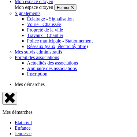
Mon espace citoyen
Mon espace citoyen
Fermer
Signalements
Éclairage - Signalisation
Voirie - Chaussée
Propreté de la ville
Travaux - Chantier
Police municipale - Stationnement
Réseaux (eaux, électrcité, fibre)
Mes suivis administratifs
Portail des associations
Actualités des associations
Annuaire des associations
Inscription
Mes démarches
Fermer
le
Mes démarches
menu
Etat civil
Enfance
Jeunesse