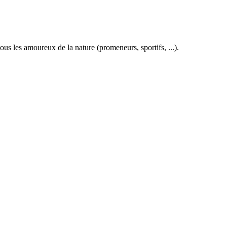
sur
cette
le
les
page
flux
rése
RSS
soci
ous les amoureux de la nature (promeneurs, sportifs, ...).