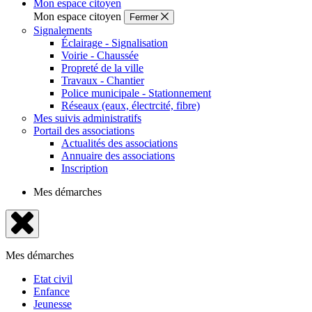
Mon espace citoyen
Mon espace citoyen
Fermer
Signalements
Éclairage - Signalisation
Voirie - Chaussée
Propreté de la ville
Travaux - Chantier
Police municipale - Stationnement
Réseaux (eaux, électrcité, fibre)
Mes suivis administratifs
Portail des associations
Actualités des associations
Annuaire des associations
Inscription
Mes démarches
Fermer
le
Mes démarches
menu
Etat civil
Enfance
Jeunesse