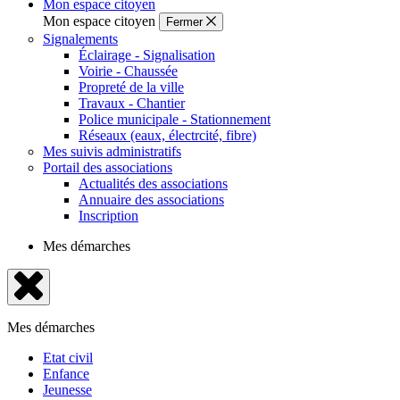
Mon espace citoyen
Mon espace citoyen
Fermer
Signalements
Éclairage - Signalisation
Voirie - Chaussée
Propreté de la ville
Travaux - Chantier
Police municipale - Stationnement
Réseaux (eaux, électrcité, fibre)
Mes suivis administratifs
Portail des associations
Actualités des associations
Annuaire des associations
Inscription
Mes démarches
Fermer
le
Mes démarches
menu
Etat civil
Enfance
Jeunesse