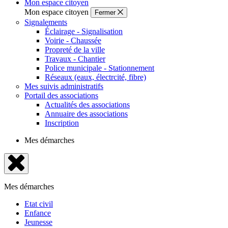
Mon espace citoyen
Mon espace citoyen
Fermer
Signalements
Éclairage - Signalisation
Voirie - Chaussée
Propreté de la ville
Travaux - Chantier
Police municipale - Stationnement
Réseaux (eaux, électrcité, fibre)
Mes suivis administratifs
Portail des associations
Actualités des associations
Annuaire des associations
Inscription
Mes démarches
Fermer
le
Mes démarches
menu
Etat civil
Enfance
Jeunesse