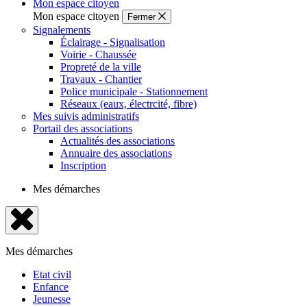
Mon espace citoyen
Mon espace citoyen
Fermer
Signalements
Éclairage - Signalisation
Voirie - Chaussée
Propreté de la ville
Travaux - Chantier
Police municipale - Stationnement
Réseaux (eaux, électrcité, fibre)
Mes suivis administratifs
Portail des associations
Actualités des associations
Annuaire des associations
Inscription
Mes démarches
Fermer
le
Mes démarches
menu
Etat civil
Enfance
Jeunesse