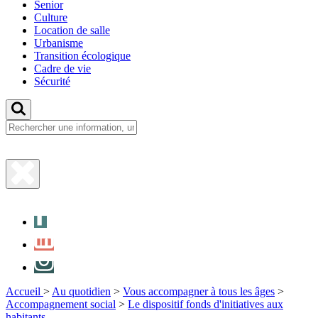
Senior
Culture
Location de salle
Urbanisme
Transition écologique
Cadre de vie
Sécurité
Fermer
la
Facebook
recherche
LinkedIn
Instagram
Accueil
>
Au quotidien
>
Vous accompagner à tous les âges
>
Accompagnement social
>
Le dispositif fonds d'initiatives aux
habitants