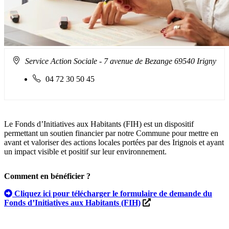
Adresse
Service Action Sociale
- 7 avenue de Bezange 69540 Irigny
Le Dispositif Fonds d’Initiatives aux Habit
:
Téléphone
04 72 30 50 45
fixe
:
Le Fonds d’Initiatives aux Habitants (FIH) est un dispositif
permettant un soutien financier par notre Commune pour mettre en
avant et valoriser des actions locales portées par des Irignois et ayant
un impact visible et positif sur leur environnement.
Comment en bénéficier ?
Cliquez ici pour télécharger le formulaire de demande du
Fonds d’Initiatives aux Habitants (FIH)