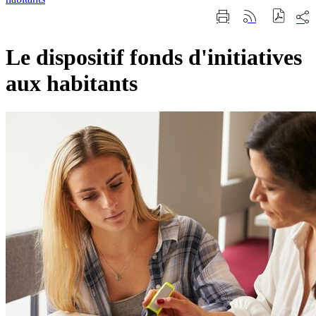
Part
Imprimer
Générer
sur
cette
le
les
page
flux
rése
Le dispositif fonds d'initiatives
RSS
soci
aux habitants