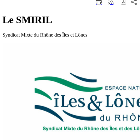
Part
Imprimer
Générer
sur
cette
le
les
page
flux
rése
Le SMIRIL
RSS
soci
Syndicat Mixte du Rhône des Îles et Lônes