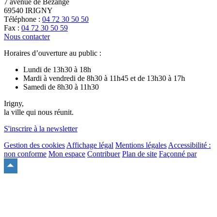
7 avenue de Bezange
69540 IRIGNY
Téléphone :
04 72 30 50 50
Fax :
04 72 30 50 59
Nous contacter
Horaires d’ouverture au public :
Lundi de 13h30 à 18h
Mardi à vendredi de 8h30 à 11h45 et de 13h30 à 17h
Samedi de 8h30 à 11h30
Irigny,
la ville qui nous réunit.
S'inscrire à la newsletter
Gestion des cookies
Affichage légal
Mentions légales
Accessibilité :
non conforme
Mon espace
Contribuer
Plan de site
Façonné par
Remonter
en
haut
du
site