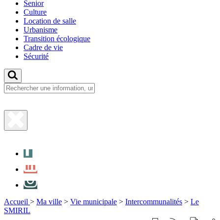
Senior
Culture
Location de salle
Urbanisme
Transition écologique
Cadre de vie
Sécurité
Fermer
la
Facebook
recherche
LinkedIn
Instagram
Accueil
>
Ma ville
>
Vie municipale
>
Intercommunalités
>
Le
SMIRIL