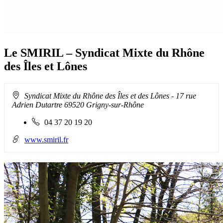
Le SMIRIL – Syndicat Mixte du Rhône
des Îles et Lônes
Adresse
Syndicat Mixte du Rhône des Îles et des Lônes
- 17 rue
:
Adrien Dutartre 69520 Grigny-sur-Rhône
Téléphone
04 37 20 19 20
fixe
:
www.smiril.fr