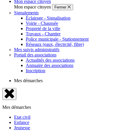
Mon espace citoyen
Mon espace citoyen
Fermer
Signalements
Éclairage - Signalisation
Voirie - Chaussée
Propreté de la ville
Travaux - Chantier
Police municipale - Stationnement
Réseaux (eaux, électrcité, fibre)
Mes suivis administratifs
Portail des associations
Actualités des associations
Annuaire des associations
Inscription
Mes démarches
Fermer
le
Mes démarches
menu
Etat civil
Enfance
Jeunesse