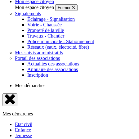
Mon espace citoyen
Mon espace citoyen
Fermer
Signalements
Éclairage - Signalisation
Voirie - Chaussée
Propreté de la ville
Travaux - Chantier
Police municipale - Stationnement
Réseaux (eaux, électrcité, fibre)
Mes suivis administratifs
Portail des associations
Actualités des associations
Annuaire des associations
Inscription
Mes démarches
Fermer
le
Mes démarches
menu
Etat civil
Enfance
Jeunesse