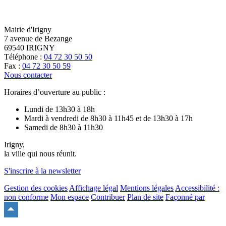
Mairie d'Irigny
7 avenue de Bezange
69540 IRIGNY
Téléphone :
04 72 30 50 50
Fax :
04 72 30 50 59
Nous contacter
Horaires d’ouverture au public :
Lundi de 13h30 à 18h
Mardi à vendredi de 8h30 à 11h45 et de 13h30 à 17h
Samedi de 8h30 à 11h30
Irigny,
la ville qui nous réunit.
S'inscrire à la newsletter
Gestion des cookies
Affichage légal
Mentions légales
Accessibilité :
non conforme
Mon espace
Contribuer
Plan de site
Façonné par
Remonter
en
haut