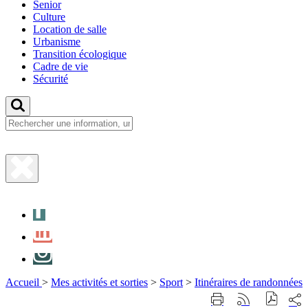
Senior
Culture
Location de salle
Urbanisme
Transition écologique
Cadre de vie
Sécurité
Fermer
la
Facebook
recherche
LinkedIn
Instagram
Accueil
>
Mes activités et sorties
>
Sport
>
Itinéraires de randonnées
Part
Imprimer
Générer