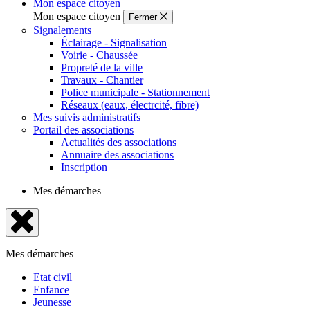
Mon espace citoyen
Mon espace citoyen
Fermer
Signalements
Éclairage - Signalisation
Voirie - Chaussée
Propreté de la ville
Travaux - Chantier
Police municipale - Stationnement
Réseaux (eaux, électrcité, fibre)
Mes suivis administratifs
Portail des associations
Actualités des associations
Annuaire des associations
Inscription
Mes démarches
Fermer
le
Mes démarches
menu
Etat civil
Enfance
Jeunesse