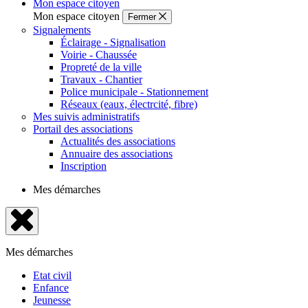
Mon espace citoyen
Mon espace citoyen
Fermer
Signalements
Éclairage - Signalisation
Voirie - Chaussée
Propreté de la ville
Travaux - Chantier
Police municipale - Stationnement
Réseaux (eaux, électrcité, fibre)
Mes suivis administratifs
Portail des associations
Actualités des associations
Annuaire des associations
Inscription
Mes démarches
Fermer
le
Mes démarches
menu
Etat civil
Enfance
Jeunesse