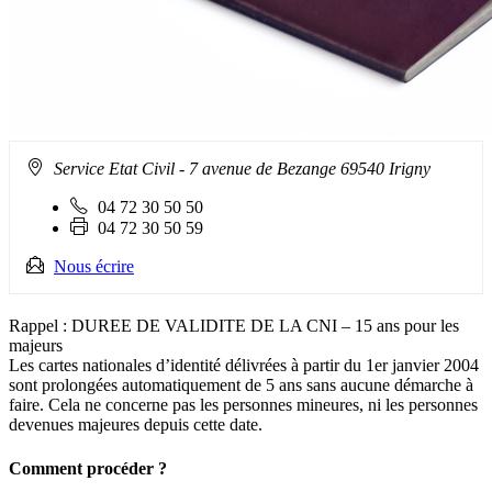
Adresse
Service Etat Civil
- 7 avenue de Bezange 69540 Irigny
Demander une carte d’identité / passeport 
:
Téléphone
04 72 30 50 50
fixe
Fax
04 72 30 50 59
:
:
Nous écrire
Rappel : DUREE DE VALIDITE DE LA CNI – 15 ans pour les
majeurs
Les cartes nationales d’identité délivrées à partir du 1er janvier 2004
sont prolongées automatiquement de 5 ans sans aucune démarche à
faire. Cela ne concerne pas les personnes mineures, ni les personnes
devenues majeures depuis cette date.
Comment procéder ?