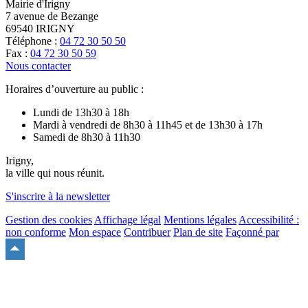
Mairie d'Irigny
7 avenue de Bezange
69540 IRIGNY
Téléphone :
04 72 30 50 50
Fax :
04 72 30 50 59
Nous contacter
Horaires d’ouverture au public :
Lundi de 13h30 à 18h
Mardi à vendredi de 8h30 à 11h45 et de 13h30 à 17h
Samedi de 8h30 à 11h30
Irigny,
la ville qui nous réunit.
S'inscrire à la newsletter
Gestion des cookies
Affichage légal
Mentions légales
Accessibilité :
non conforme
Mon espace
Contribuer
Plan de site
Façonné par
Remonter
en
haut
du
site