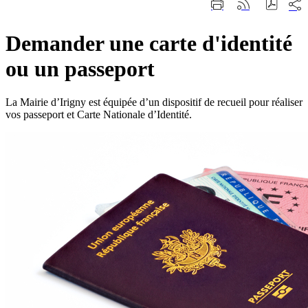
Part
Imprimer
Générer
sur
cette
le
les
page
flux
rése
Demander une carte d'identité
RSS
soci
ou un passeport
La Mairie d’Irigny est équipée d’un dispositif de recueil pour réaliser
vos passeport et Carte Nationale d’Identité.