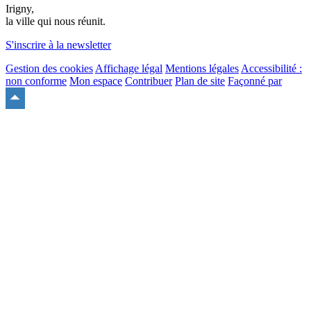
Irigny,
la ville qui nous réunit.
S'inscrire à la newsletter
Gestion des cookies
Affichage légal
Mentions légales
Accessibilité :
non conforme
Mon espace
Contribuer
Plan de site
Façonné par
Remonter
en
haut
du
site