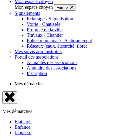
Mon espace citoyen
Mon espace citoyen
Fermer
Signalements
Éclairage - Signalisation
Voirie - Chaussée
Propreté de la ville
Travaux - Chantier
Police municipale - Stationnement
Réseaux (eaux, électrcité, fibre)
Mes suivis administratifs
Portail des associations
Actualités des associations
Annuaire des associations
Inscription
Mes démarches
Fermer
le
Mes démarches
menu
Etat civil
Enfance
Jeunesse