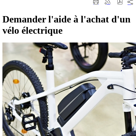
Part
Imprimer
Générer
sur
cette
le
les
page
flux
rése
Demander l'aide à l'achat d'un
RSS
soci
vélo électrique