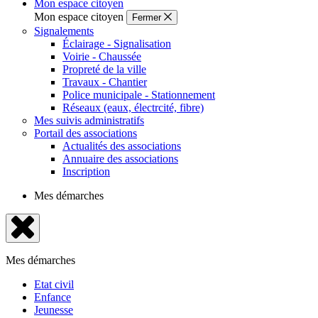
Mon espace citoyen
Mon espace citoyen
Fermer
Signalements
Éclairage - Signalisation
Voirie - Chaussée
Propreté de la ville
Travaux - Chantier
Police municipale - Stationnement
Réseaux (eaux, électrcité, fibre)
Mes suivis administratifs
Portail des associations
Actualités des associations
Annuaire des associations
Inscription
Mes démarches
Fermer
le
Mes démarches
menu
Etat civil
Enfance
Jeunesse