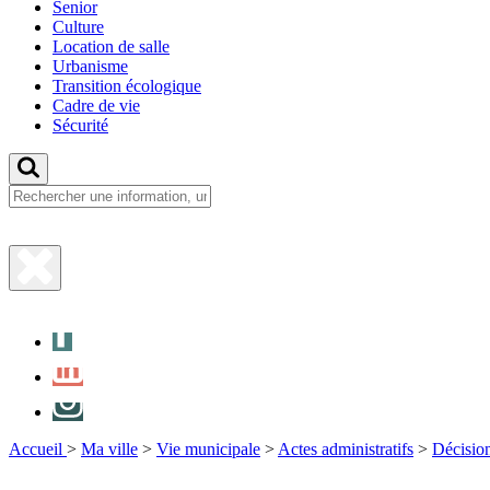
Senior
Culture
Location de salle
Urbanisme
Transition écologique
Cadre de vie
Sécurité
Fermer
la
Facebook
recherche
LinkedIn
Instagram
Accueil
>
Ma ville
>
Vie municipale
>
Actes administratifs
>
Décisio