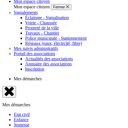
Mon espace citoyen
Mon espace citoyen
Fermer
Signalements
Éclairage - Signalisation
Voirie - Chaussée
Propreté de la ville
Travaux - Chantier
Police municipale - Stationnement
Réseaux (eaux, électrcité, fibre)
Mes suivis administratifs
Portail des associations
Actualités des associations
Annuaire des associations
Inscription
Mes démarches
Fermer
le
Mes démarches
menu
Etat civil
Enfance
Jeunesse