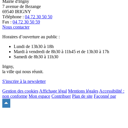
Mairie d'Irigny
7 avenue de Bezange
69540 IRIGNY
Téléphone :
04 72 30 50 50
Fax :
04 72 30 50 59
Nous contacter
Horaires d’ouverture au public :
Lundi de 13h30 à 18h
Mardi à vendredi de 8h30 à 11h45 et de 13h30 à 17h
Samedi de 8h30 à 11h30
Irigny,
la ville qui nous réunit.
S'inscrire à la newsletter
Gestion des cookies
Affichage légal
Mentions légales
Accessibilité :
non conforme
Mon espace
Contribuer
Plan de site
Façonné par
Remonter
en
haut
du
site