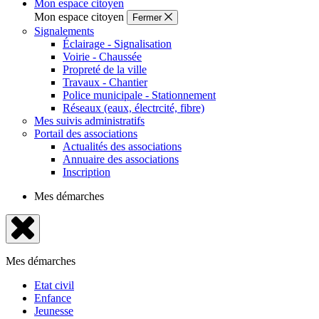
Mon espace citoyen
Mon espace citoyen
Fermer
Signalements
Éclairage - Signalisation
Voirie - Chaussée
Propreté de la ville
Travaux - Chantier
Police municipale - Stationnement
Réseaux (eaux, électrcité, fibre)
Mes suivis administratifs
Portail des associations
Actualités des associations
Annuaire des associations
Inscription
Mes démarches
Fermer
le
Mes démarches
menu
Etat civil
Enfance
Jeunesse