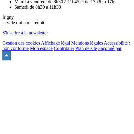
Mardi à vendredi de 8h30 à 11h45 et de 13h30 à 17h
Samedi de 8h30 à 11h30
Irigny,
la ville qui nous réunit.
S'inscrire à la newsletter
Gestion des cookies
Affichage légal
Mentions légales
Accessibilité :
non conforme
Mon espace
Contribuer
Plan de site
Façonné par
Remonter
en
haut
du
site