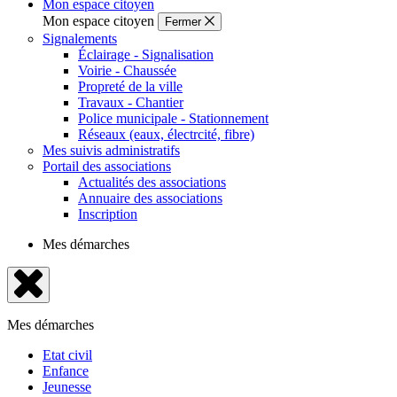
Mon espace citoyen
Mon espace citoyen
Fermer
Signalements
Éclairage - Signalisation
Voirie - Chaussée
Propreté de la ville
Travaux - Chantier
Police municipale - Stationnement
Réseaux (eaux, électrcité, fibre)
Mes suivis administratifs
Portail des associations
Actualités des associations
Annuaire des associations
Inscription
Mes démarches
Fermer
le
Mes démarches
menu
Etat civil
Enfance
Jeunesse