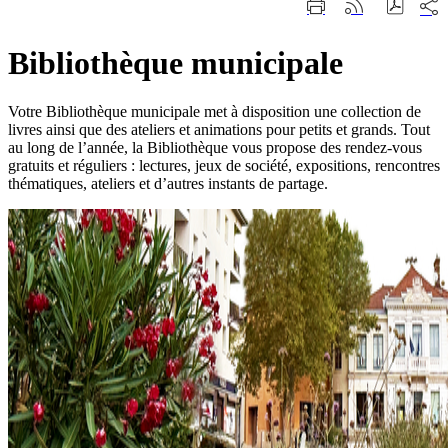
Part
Imprimer
Générer
sur
cette
le
les
page
flux
rése
Bibliothèque municipale
RSS
soci
Votre Bibliothèque municipale met à disposition une collection de
livres ainsi que des ateliers et animations pour petits et grands. Tout
au long de l’année, la Bibliothèque vous propose des rendez-vous
gratuits et réguliers : lectures, jeux de société, expositions, rencontres
thématiques, ateliers et d’autres instants de partage.