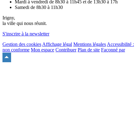
Mardi à vendredi de 8h30 à 11h45 et de 13h30 à 17h
Samedi de 8h30 à 11h30
Irigny,
la ville qui nous réunit.
S'inscrire à la newsletter
Gestion des cookies
Affichage légal
Mentions légales
Accessibilité :
non conforme
Mon espace
Contribuer
Plan de site
Façonné par
Remonter
en
haut
du
site