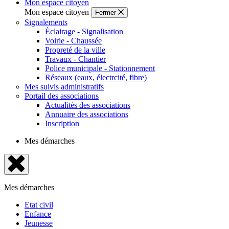
Mon espace citoyen
Mon espace citoyen
Fermer
Signalements
Éclairage - Signalisation
Voirie - Chaussée
Propreté de la ville
Travaux - Chantier
Police municipale - Stationnement
Réseaux (eaux, électrcité, fibre)
Mes suivis administratifs
Portail des associations
Actualités des associations
Annuaire des associations
Inscription
Mes démarches
Fermer
le
Mes démarches
menu
Etat civil
Enfance
Jeunesse