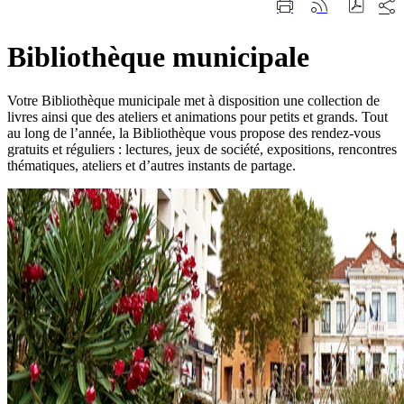
Part
Imprimer
Générer
sur
cette
le
les
page
flux
rése
Bibliothèque municipale
RSS
soci
Votre Bibliothèque municipale met à disposition une collection de
livres ainsi que des ateliers et animations pour petits et grands. Tout
au long de l’année, la Bibliothèque vous propose des rendez-vous
gratuits et réguliers : lectures, jeux de société, expositions, rencontres
thématiques, ateliers et d’autres instants de partage.