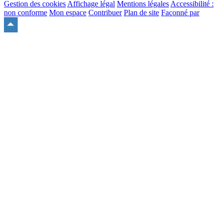
Gestion des cookies
Affichage légal
Mentions légales
Accessibilité :
non conforme
Mon espace
Contribuer
Plan de site
Façonné par
Remonter
en
haut
du
site