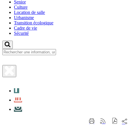
Senior
Culture
Location de salle
Urbanisme
Transition écologique
Cadre de vie
Sécurité
Fermer
la
Facebook
recherche
LinkedIn
Instagram
Part
Imprimer
Générer
sur
cette
le
les