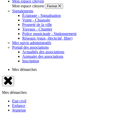
Mon espace citoyen
Mon espace citoyen
Fermer
Signalements
Éclairage - Signalisation
Voirie - Chaussée
Propreté de la ville
Travaux - Chantier
Police municipale - Stationnement
Réseaux (eaux, électrcité, fibre)
Mes suivis administratifs
Portail des associations
Actualités des associations
Annuaire des associations
Inscription
Mes démarches
Fermer
le
Mes démarches
menu
Etat civil
Enfance
Jeunesse